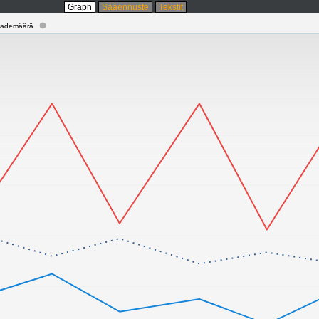
Graph
Sääennuste
Tekstit
ademäärä