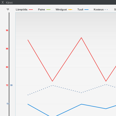
X
Kiinni
°F
Lämpötila
Paine
Windgust
Tuuli
Kosteus
S
96
88
80
72
80
0.4