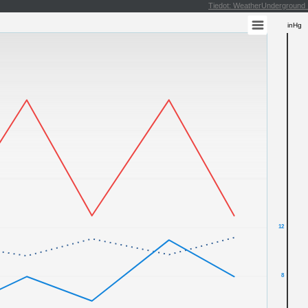
Tiedot: WeatherUndergroun
inHg
12
8