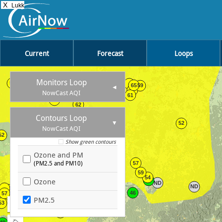
X
Lukk