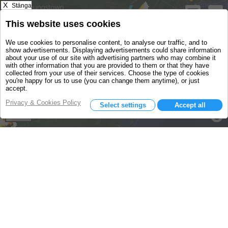
X
Stänga