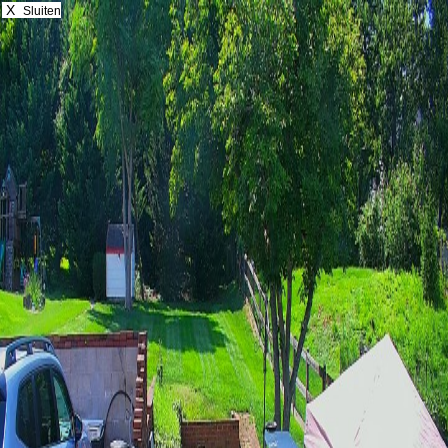
X
Sluiten