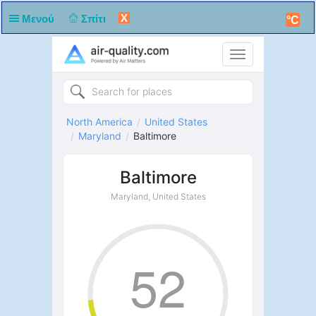
X
Μενού
Σπίτι
°C