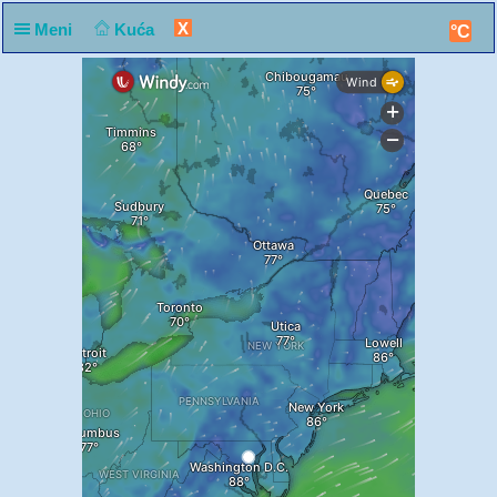
X
Meni
Kuća
°C