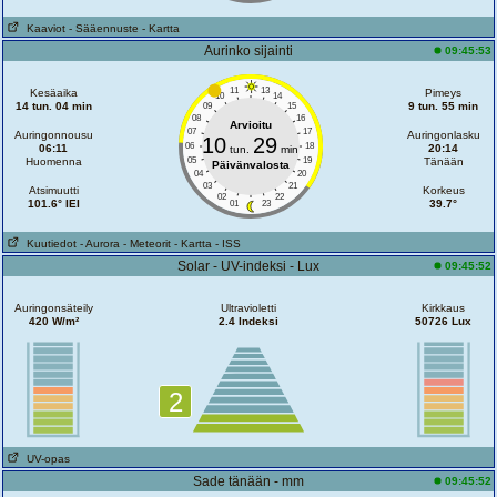
Kaaviot
- Sääennuste
- Kartta
Aurinko sijainti
09:45:53
11
13
Kesäaika
Pimeys
10
14
14 tun. 04 min
9 tun. 55 min
09
15
08
16
Arvioitu
07
17
Auringonnousu
Auringonlasku
10
29
06
18
06:11
20:14
tun.
min
Huomenna
05
19
Tänään
Päivänvalosta
04
20
03
21
Atsimuutti
Korkeus
02
22
101.6° IEI
39.7°
01
23
Kuutiedot
- Aurora
- Meteorit
- Kartta
- ISS
Solar - UV-indeksi - Lux
09:45:52
Auringonsäteily
Ultravioletti
Kirkkaus
420 W/m²
2.4 Indeksi
50726 Lux
2
UV-opas
Sade tänään - mm
09:45:52