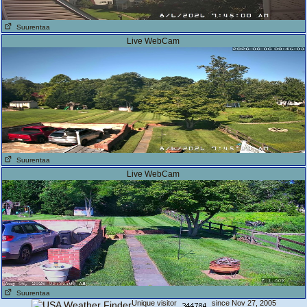
Suurentaa
Live WebCam
Suurentaa
Live WebCam
Suurentaa
Unique visitor
since Nov 27, 2005