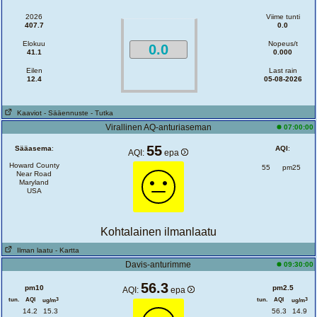
2026
Viime tunti
407.7
0.0
Elokuu
Nopeus/t
0.0
41.1
0.000
Eilen
Last rain
12.4
05-08-2026
Kaaviot
- Sääennuste
- Tutka
Virallinen AQ-anturiaseman
07:00:00
55
Sääasema
:
AQI
:
AQI:
epa
Howard County
55
pm25
Near Road
Maryland
USA
Kohtalainen ilmanlaatu
Ilman laatu
- Kartta
Davis-anturimme
09:30:00
56.3
pm10
pm2.5
AQI:
epa
tun.
AQI
tun.
AQI
3
3
ug/m
ug/m
14.2
15.3
56.3
14.9