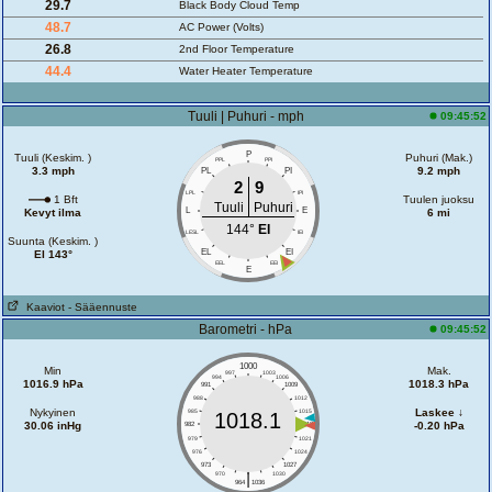
29.7
Black Body Cloud Temp
48.7
AC Power (Volts)
26.8
2nd Floor Temperature
44.4
Water Heater Temperature
Tuuli | Puhuri - mph
09:45:52
P
Tuuli (Keskim. )
Puhuri (Mak.)
PPL
PPI
3.3 mph
9.2 mph
PL
PI
2
9
LPL
IPI
1 Bft
Tuulen juoksu
Tuuli
Puhuri
L
E
Kevyt ilma
6 mi
144°
EI
LESL
IEI
Suunta (Keskim. )
EL
EI
EI 143°
EEL
EEI
E
Kaaviot
- Sääennuste
Barometri - hPa
09:45:52
1000
Min
Mak.
997
1003
994
1006
1016.9 hPa
1018.3 hPa
991
1009
988
1012
Nykyinen
Laskee ↓
985
1015
1018.1
30.06 inHg
-0.20 hPa
982
1018
979
1021
976
1024
973
1027
|
970
1030
964
1036