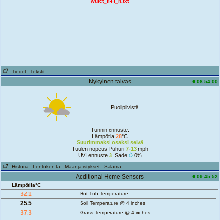
wufct_fi-FI_h.txt
Tiedot
- Tekstit
Nykyinen taivas
08:54:00
Puolipilvistä
Tunnin ennuste:
Lämpötila
28
°C
Suurimmaksi osaksi selvä
Tuulen nopeus-Puhuri
7-13
mph
UVI ennuste
3
Sade
0%
Historia
- Lentokenttä
- Maanjäristykset
- Salama
Additional Home Sensors
09:45:52
Lämpötila°C
32.1
Hot Tub Temperature
25.5
Soil Temperature @ 4 inches
37.3
Grass Temperature @ 4 inches