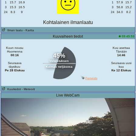
1
15.7
16.9
1
57.9
15.7
3
15.3
16.5
3
56.8
15.2
24
8.3
9
24
34.0
8.2
Kohtalainen ilmanlaatu
Ilman laatu
- Kartta
Kuuvaiheen tiedot
09:45:53
Kuun nousu
Kuu asettaa
Huomenna
Tänään
45%
00:16
14:46
Valaistuksen
Seuraava
Seuraava uusi
täysikuu
Kolmas neljäsosa
kuu
Pe 28 Elokuu
Ke 12 Elokuu
Perseids
Kuutiedot
- Meteorit
Live WebCam