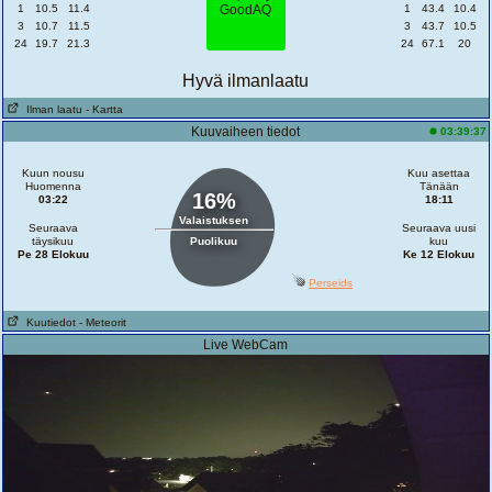
1
10.5
11.4
1
43.4
10.4
3
10.7
11.5
3
43.7
10.5
24
19.7
21.3
24
67.1
20
Hyvä ilmanlaatu
Ilman laatu
- Kartta
Kuuvaiheen tiedot
03:39:37
Kuun nousu
Kuu asettaa
Huomenna
Tänään
16%
03:22
18:11
Valaistuksen
Seuraava
Seuraava uusi
täysikuu
Puolikuu
kuu
Pe 28 Elokuu
Ke 12 Elokuu
Perseids
Kuutiedot
- Meteorit
Live WebCam