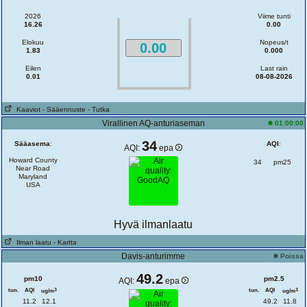
2026
Viime tunti
16.26
0.00
Elokuu
Nopeus/t
0.00
1.83
0.000
Eilen
Last rain
0.01
08-08-2026
Kaaviot
- Sääennuste
- Tutka
Virallinen AQ-anturiaseman
01:00:00
34
Sääasema
:
AQI
:
AQI:
epa
Howard County
34
pm25
Near Road
Maryland
USA
Hyvä ilmanlaatu
Ilman laatu
- Kartta
Davis-anturimme
Poissa
49.2
pm10
pm2.5
AQI:
epa
tun.
AQI
tun.
AQI
3
3
ug/m
ug/m
11.2
12.1
49.2
11.8