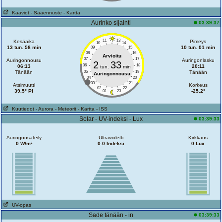
Kaaviot
- Sääennuste
- Kartta
Aurinko sijainti
03:39:37
11
13
Kesäaika
Pimeys
10
14
13 tun. 58 min
10 tun. 01 min
09
15
08
16
Arvioitu
07
17
Auringonnousu
Auringonlasku
2
33
06
18
06:13
20:11
tun.
min
Tänään
05
19
Tänään
Auringonnousu
04
20
03
21
Atsimuutti
Korkeus
02
22
39.5° PI
-25.2°
01
23
Kuutiedot
- Aurora
- Meteorit
- Kartta
- ISS
Solar - UV-indeksi - Lux
03:39:33
Auringonsäteily
Ultravioletti
Kirkkaus
0 W/m²
0.0 Indeksi
0 Lux
UV-opas
Sade tänään - in
03:39:33