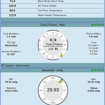
71.4
Black Body Cloud Temp
119.9
AC Power (Volts)
80.6
2nd Floor Temperature
113.8
Water Heater Temperature
Tuuli | Puhuri - mph
03:39:33
P
Tuuli (Keskim. )
Puhuri (Mak.)
PPL
PPI
1.6 mph
5.8 mph
PL
PI
0
6
LPL
IPI
0 Bft
Tuuli
Tuuli
Puhuri
L
E
Rauhoittaa
0.0 mph =
0.0 km/h
142°
EI
LESL
IEI
0.0 m/s
Suunta (Keskim. )
0.0 kts
EL
EI
EI 142°
EEL
EEI
E
Kaaviot
- Sääennuste
Barometri - inHg
03:39:33
29.5
Min
Mak.
29.92 inHg
29.95 inHg
29.0
30.0
Nykyinen
Vakaa
29.93
1013.5 hPa
0.000 inHg
28.5
30.5
28.0
31.0
|
27.5
31.5