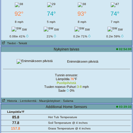
92°
74°
93°
74°
8 mph
5 mph
8 mph
7 mph
SW
SW
SW
SW
0.06in 41%
21%
0.2in 71%
0.2in 59%
Tiedot
- Tekstit
Nykyinen taivas
02:54:00
Enimmäkseen pilvistä
Tunnin ennuste:
Lämpötila
76
°F
Puolipilvistä
Tuulen nopeus-Puhuri
3-8
mph
Sade
0%
Historia
- Lentokenttä
- Maanjäristykset
- Salama
Additional Home Sensors
03:39:33
Lämpötila°F
85.8
Hot Tub Temperature
77.8
Soil Temperature @ 4 inches
157.8
Grass Temperature @ 4 inches