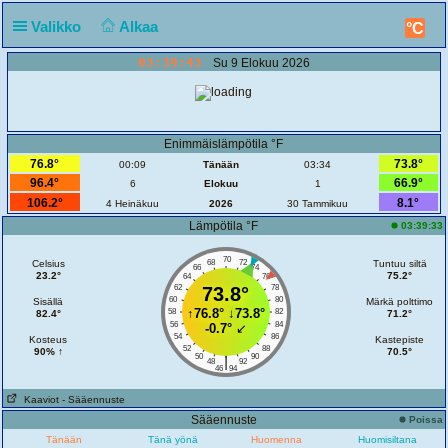
Valikko
Alkaa
°C
03:39:43
Su 9 Elokuu 2026
Enimmäislämpötila °F
76.8°
73.8°
00:09
Tänään
03:34
96.4°
66.9°
6
Elokuu
1
106.2°
8.1°
4 Heinäkuu
2026
30 Tammikuu
Lämpötila °F
03:39:33
70
Celsius
68
72
Tuntuu siltä
66
74
23.2°
75.2°
64
76
62
73.8°
78
60
80
Sisällä
Märkä polttimo
↑
76.8°
↓
73.8°
58
82
82.4°
71.2°
56
84
-0.7°
↙
54
86
Kosteus
Kastepiste
52
88
90% ↑
70.5°
50
90
|
48
92
46
94
Kaaviot
- Sääennuste
Sääennuste
Poissa
Tänään
Tänä yönä
Huomenna
Huomisiltana