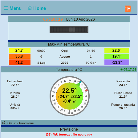
Menu
Home
°F
05:18:29
Lun 10 Ago 2026
Max-Min Temperatura °C
24.7°
22.6°
00:09
Oggi
04:59
35.8°
19.4°
6
Agosto
1
41.2°
-13.3°
4 Lug
2026
30 Gen
Temperatura °C
05:17:59
20
Fahrenheit
19
21
Percepita
18
22
72.5°
23.1°
17
23
16
22.5°
24
15
25
Interna
Bulbo umido
↑
24.7°
↓
22.5°
14
26
28.0°
21.5°
13
27
-0.4°
↙
12
28
Umidità
Punto di rugiada
11
29
88% ↑
20.4°
10
30
|
9
31
8
32
Grafici
- Previsione
Previsione
(52): WU forecast file not ready