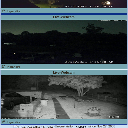
Ingrandire
Live-Webcam
Ingrandire
Live-Webcam
Ingrandire
Unique visitor
since Nov 27, 2005