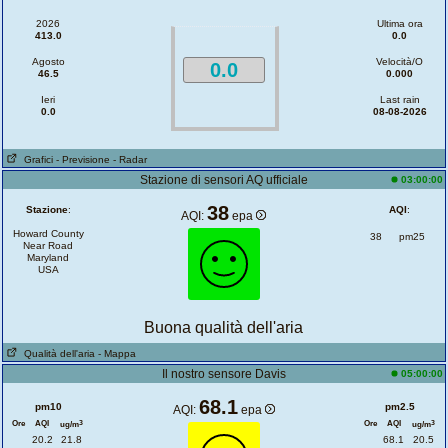
2026
Ultima ora
413.0
0.0
Agosto
Velocità/O
0.0
46.5
0.000
Ieri
Last rain
0.0
08-08-2026
Grafici
- Previsione
- Radar
Stazione di sensori AQ ufficiale
03:00:00
38
Stazione
:
AQI
:
AQI:
epa
Howard County
38
pm25
Near Road
Maryland
USA
Buona qualità dell'aria
Qualità dell'aria
- Mappa
Il nostro sensore Davis
05:00:00
68.1
pm10
pm2.5
AQI:
epa
Ore
AQI
Ore
AQI
3
3
ug/m
ug/m
20.2
21.8
68.1
20.5