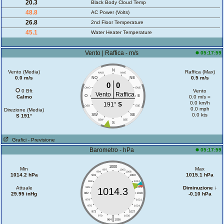
20.3
Black Body Cloud Temp
48.8
AC Power (Volts)
26.8
2nd Floor Temperature
45.1
Water Heater Temperature
Vento | Raffica - m/s
05:17:59
N
Vento (Media)
Raffica (Max)
NNO
NNE
0.0 m/s
0.5 m/s
NO
NE
0
0
ONO
ENE
0 Bft
Vento
Vento
Raffica
O
E
Calmo
0.0 m/s =
0.0 km/h
191°
S
OSO
ESE
0.0 mph
Direzione (Media)
0.0 kts
SW
SE
S 191°
SSW
SSE
S
Grafici
- Previsione
Barometro - hPa
05:17:59
1000
Min
Max
997
1003
994
1006
1014.2 hPa
1015.1 hPa
991
1009
988
1012
Attuale
Diminuzione ↓
985
1015
1014.3
29.95 inHg
-0.10 hPa
982
1018
979
1021
976
1024
973
1027
|
970
1030
964
1036