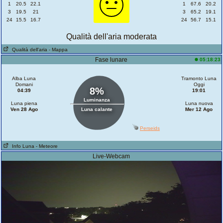
1
20.5
22.1
1
67.6
20.2
3
19.5
21
3
65.2
19.1
24
15.5
16.7
24
56.7
15.1
Qualità dell'aria moderata
Qualità dell'aria
- Mappa
Fase lunare
05:18:23
Alba Luna
Tramonto Luna
Domani
Oggi
8%
04:39
19:01
Luminanza
Luna piena
Luna nuova
Ven 28 Ago
Luna calante
Mer 12 Ago
Perseids
Info Luna
- Meteore
Live-Webcam