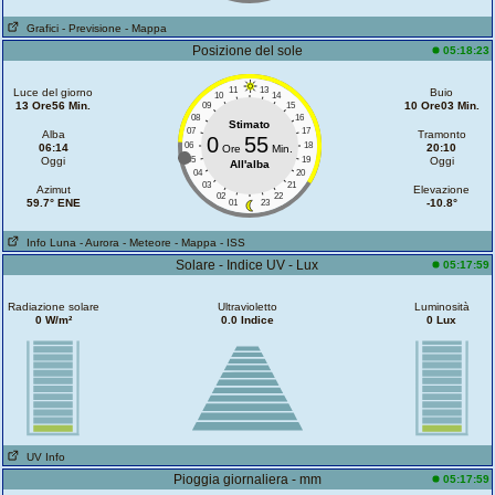
Grafici
- Previsione
- Mappa
Posizione del sole
05:18:23
11
13
Luce del giorno
Buio
10
14
13 Ore56 Min.
10 Ore03 Min.
09
15
08
16
Stimato
07
17
Alba
Tramonto
0
55
06
18
06:14
20:10
Ore
Min.
Oggi
05
19
Oggi
All'alba
04
20
03
21
Azimut
Elevazione
02
22
59.7° ENE
-10.8°
01
23
Info Luna
- Aurora
- Meteore
- Mappa
- ISS
Solare - Indice UV - Lux
05:17:59
Radiazione solare
Ultravioletto
Luminosità
0 W/m²
0.0 Indice
0 Lux
UV Info
Pioggia giornaliera - mm
05:17:59