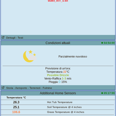
wufct_it-IT_s.txt
Dettagli
- Testi
Condizioni attuali
04:54:00
Parzialmente nuvoloso
Previsione di un'ora:
Temperatura
22
°C
Possible Drizzle
Vento-Raffica
1-3
m/s
Pioggia
15%
Storia
- Aeroporto
- Terremoti
- Fulmine
Additional Home Sensors
05:17:59
Temperatura °C
26.3
Hot Tub Temperature
25.1
Soil Temperature @ 4 inches
106.6
Grass Temperature @ 4 inches