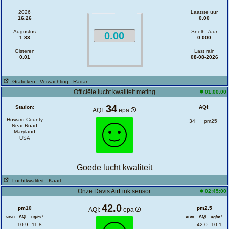
2026
Laatste uur
16.26
0.00
Augustus
Snelh. /uur
0.00
1.83
0.000
Gisteren
Last rain
0.01
08-08-2026
Grafieken
- Verwachting
- Radar
Officiële lucht kwaliteit meting
01:00:00
34
Station
:
AQI
:
AQI:
epa
Howard County
34
pm25
Near Road
Maryland
USA
Goede lucht kwaliteit
Luchtkwaliteit
- Kaart
Onze Davis AirLink sensor
02:45:00
42.0
pm10
pm2.5
AQI:
epa
uren
AQI
uren
AQI
3
3
ug/m
ug/m
10.9
11.8
42.0
10.1