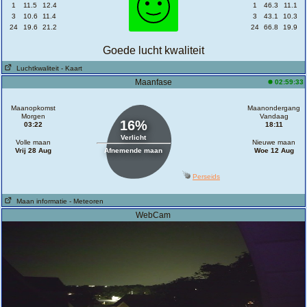
1
11.5
12.4
1
46.3
11.1
3
10.6
11.4
3
43.1
10.3
24
19.6
21.2
24
66.8
19.9
Goede lucht kwaliteit
Luchtkwaliteit
- Kaart
Maanfase
02:59:33
Maanopkomst
Maanondergang
Morgen
Vandaag
16%
03:22
18:11
Verlicht
Volle maan
Nieuwe maan
Vrij 28 Aug
Afnemende maan
Woe 12 Aug
Perseids
Maan informatie
- Meteoren
WebCam