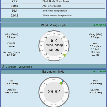
71.2
Black Body Cloud Temp
119.6
AC Power (Volts)
80.4
2nd Floor Temperature
114.1
Water Heater Temperature
Wind | Vlaag - mph
02:59:30
N
Wind (Gem)
Vlaag (Max)
NNW
NNO
0.0 mph
0.0 mph
NW
NO
0
0
WNW
ONO
0 Bft
Wind
Wind
Vlaag
W
E
Kalm
0.0 mph =
0.0 km/h
131°
ZO
WZW
OZO
0.0 m/s
Richting (Gem)
0.0 kts
ZW
ZO
ZO 131°
ZZW
ZZO
Z
Grafieken
- Verwachting
Barometer - inHg
02:59:30
29.5
Min
Max
29.92 inHg
29.95 inHg
29.0
30.0
Actuele
Dalend ↓
29.92
1013.2 hPa
-0.010 inHg
28.5
30.5
28.0
31.0
|
27.5
31.5