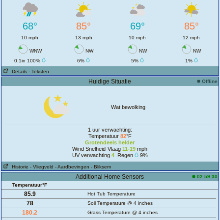
68°
85°
69°
85°
10 mph
13 mph
10 mph
12 mph
WNW
NW
NW
NW
0.1in 100%
6%
5%
1%
Details
- Teksten
Huidige Situatie
Offline
Wat bewolking
1 uur verwachting:
Temperatuur
82
°F
Grotendeels helder
Wind Snelheid-Vlaag
11-19
mph
UV verwachting
4
Regen
9%
Historie
- Vliegveld
- Aardbevingen
- Bliksem
Additional Home Sensors
02:59:30
Temperatuur°F
85.9
Hot Tub Temperature
78
Soil Temperature @ 4 inches
180.2
Grass Temperature @ 4 inches