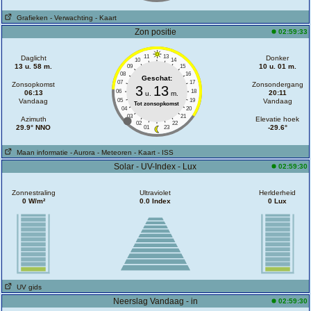
Grafieken
- Verwachting
- Kaart
Zon positie
02:59:33
11
13
Daglicht
Donker
10
14
13 u. 58 m.
10 u. 01 m.
09
15
08
16
Geschat:
07
17
Zonsopkomst
Zonsondergang
3
13
06
18
06:13
20:11
u.
m.
Vandaag
05
19
Vandaag
Tot zonsopkomst
04
20
03
21
Azimuth
Elevatie hoek
02
22
29.9° NNO
-29.6°
01
23
Maan informatie
- Aurora
- Meteoren
- Kaart
- ISS
Solar - UV-Index - Lux
02:59:30
Zonnestraling
Ultraviolet
Herlderheid
0 W/m²
0.0 Index
0 Lux
UV gids
Neerslag Vandaag - in
02:59:30