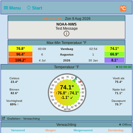
Menu
Start
°C
02:59:42
Zon 9 Aug 2026
NOAA-NWS
Test Message
Max-Min Temperatuur °F
76.8°
74.1°
00:09
Vandaag
02:54
96.4°
66.9°
6
Augustus
1
106.2°
8.1°
4 Jul
2026
30 Jan
Temperatuur °F
02:59:30
70
Celsius
68
72
Voelt als
66
74
23.4°
75.4°
64
76
62
74.1°
78
60
80
Binnen
Natte bol
↑
76.8°
↓
74.1°
58
82
82.6°
71.1°
56
84
-1.1°
↙
54
86
Vochtigheid
Dauwpunt
52
88
89% ↑
70.7°
50
90
|
48
92
46
94
Grafieken
- Verwachting
Verwachting
Offline
Vanavond
Morgen
Morgenavond
Donderdag