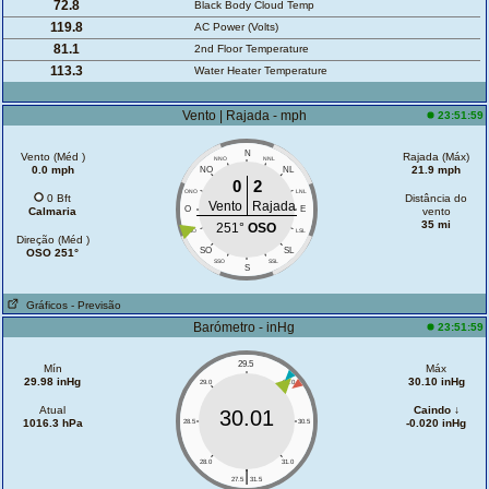
72.8
Black Body Cloud Temp
119.8
AC Power (Volts)
81.1
2nd Floor Temperature
113.3
Water Heater Temperature
Vento | Rajada - mph
23:51:59
N
Vento (Méd )
Rajada (Máx)
NNO
NNL
0.0 mph
21.9 mph
NO
NL
0
2
ONO
LNL
0 Bft
Distância do
Vento
Rajada
O
E
Calmaria
vento
35 mi
251°
OSO
OSO
LSL
Direção (Méd )
SO
SL
OSO 251°
SSO
SSL
S
Gráficos
- Previsão
Barómetro - inHg
23:51:59
29.5
Mín
Máx
29.98 inHg
30.10 inHg
29.0
30.0
Atual
Caindo ↓
30.01
1016.3 hPa
-0.020 inHg
28.5
30.5
28.0
31.0
|
27.5
31.5