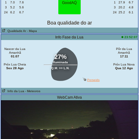
1
7.0
7.6
1
27.9
6.7
3
5.2
5.6
3
20.2
4.8
24
6.2
6.7
24
25.2
6.1
Boa qualidade do ar
Qualidade Ar
- Mapa
Info Fase da Lua
23:52:07
Nascer da Lua
Pôr da Lua
Amanhã
Amanhã
27%
01:07
17:11
Iluminada
Próx Lua Cheia
Próx Lua Nova
Sex 28 Ago
Q.M. >> L.N.
Qua 12 Ago
Perseids
Info da Lua
- Meteoros
WebCam Ativa