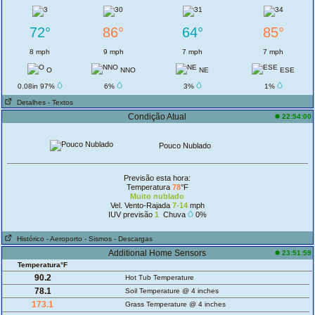
72°
86°
64°
85°
8 mph
9 mph
7 mph
7 mph
O
NNO
NE
ESE
0.08in 97%
6%
3%
1%
Detalhes
- Textos
Condição Atual
22:54:00
Pouco Nublado
Previsão esta hora:
Temperatura
78
°F
Muito nublado
Vel. Vento-Rajada
7-14
mph
IUV previsão
1
Chuva
0%
Histórico
- Aeroporto
- Sismos
- Descargas
Additional Home Sensors
23:51:59
Temperatura°F
90.2
Hot Tub Temperature
78.1
Soil Temperature @ 4 inches
173.1
Grass Temperature @ 4 inches