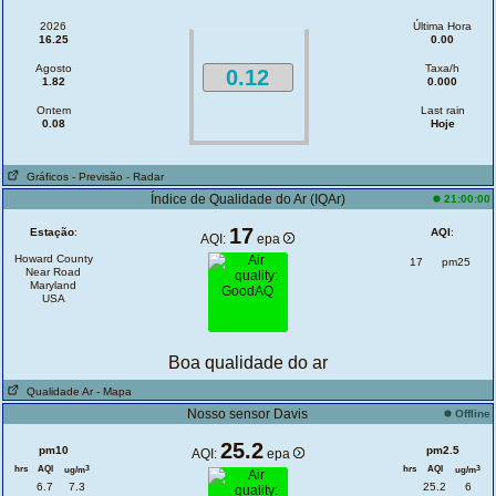
2026
Última Hora
16.25
0.00
Agosto
Taxa/h
0.12
1.82
0.000
Ontem
Last rain
0.08
Hoje
Gráficos
- Previsão
- Radar
Índice de Qualidade do Ar (IQAr)
21:00:00
17
Estação
:
AQI
:
AQI:
epa
Howard County
17
pm25
Near Road
Maryland
USA
Boa qualidade do ar
Qualidade Ar
- Mapa
Nosso sensor Davis
Offline
25.2
pm10
pm2.5
AQI:
epa
hrs
AQI
hrs
AQI
3
3
ug/m
ug/m
6.7
7.3
25.2
6