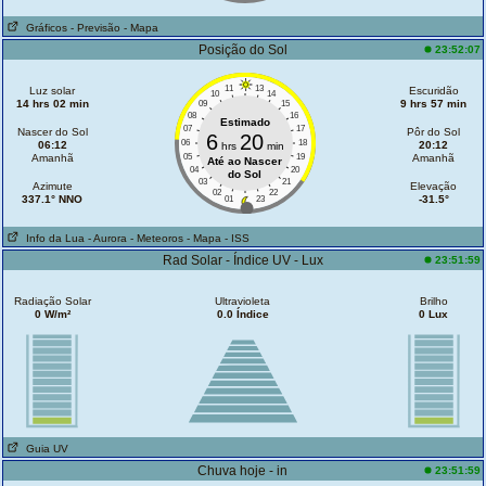
Gráficos
- Previsão
- Mapa
Posição do Sol
23:52:07
11
13
Luz solar
Escuridão
10
14
14 hrs 02 min
9 hrs 57 min
09
15
08
16
Estimado
07
17
Nascer do Sol
Pôr do Sol
6
20
06
18
06:12
20:12
hrs
min
Amanhã
05
19
Amanhã
Até ao Nascer
04
20
do Sol
03
21
Azimute
Elevação
02
22
337.1° NNO
-31.5°
01
23
Info da Lua
- Aurora
- Meteoros
- Mapa
- ISS
Rad Solar - Índice UV - Lux
23:51:59
Radiação Solar
Ultravioleta
Brilho
0 W/m²
0.0 Índice
0 Lux
Guia UV
Chuva hoje - in
23:51:59