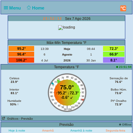
Menu
Home
°C
23:52:12
Sex 7 Ago 2026
Máx-Mín Temperatura °F
95.2°
72.3°
13:39
Hoje
06:44
96.4°
66.9°
6
Agosto
1
106.2°
8.1°
4 Jul
2026
30 Jan
Temperatura °F
23:51:59
80
Celsius
78
82
Sensação de
76
84
23.9°
76.6°
74
86
72
75.0°
88
70
90
Interior
Bolbo Húm.
↑
95.2°
↓
72.3°
68
92
83.1°
73.6°
66
94
-0.6°
↙
64
96
Humidade
Ptº Orvalho
62
98
93% ↑
72.9°
60
100
|
58
102
56
104
Gráficos
- Previsão
Previsão
Offline
Hoje à noite
Amanhã
Amanhã à noite
Segunda-feira