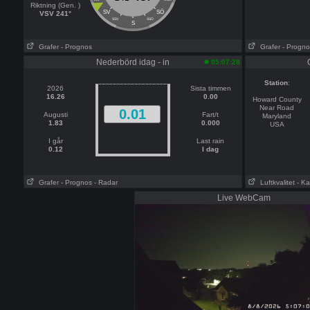
Riktning (Gen. )
SÖ
SV
VSV 241°
SSV
SSÖ
S
Grafer
- Prognos
Grafer
- Progno
Nederbörd idag - in
05:07:28
Station
:
2026
Sista timmen
16.26
0.00
Howard County
Near Road
0.01
Augusti
Fart/t
Maryland
1.83
0.000
USA
I går
Last rain
0.12
I dag
Grafer
- Prognos
- Radar
Luftkvalitet
- Ka
Live WebCam