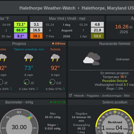
Halethorpe Weather-Watch • Halethorpe, Maryland U
tur °F
Max Vind | Vindil - mpt
Å
72.1°
3.1
4.6
04:49
01:24
I dag
01:24
16.26
in
66.9°
16.5
21.9
1
4
Augusti
7
2026
8.1°
38.1
59.8
30 Jan
7 Feb
2026
1 Apr
Prognos
Nuvarande himmel
Off-line
utra
Tijekom sutrašnje noći
Subota
Unknown
92°
73°
92°
En timmes prognos:
 mph
8 mph
8 mph
Temperatur
76
°F
Possible Drizzle
JZ
JZ
ZJZ
Vindhastighet-Vindil
3-7
mp
Regn
0%
in 54%
0.24in 59%
0.09in 57%
Historik
- Flygplats
- Jordbävningar
- Blixt
Barometer - inHg
Solens position
05:07:28
29.5
11
13
Max
Dagsljus
10
14
30.01 inHg
14 timmar 00
09
15
29.0
30.0
min
08
16
Beräknad
07
17
Stiger ↑
Soluppgång
30.00
1
04
06
18
0.020 inHg
06:12
28.5
30.5
timmar
min
I dag
05
19
Soluppgång