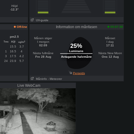
Höjd
-12.3°
UV-guide
Information om månfasen
Off-line
05:07:38
pm2.5
Månen stiger
Månset
Tms
AQI
I morgon
I dag
3
ug/m
25%
02:09
17:11
15.5
3.7
Luminans
1
16.5
4
Nästa fullmåne
Nästa New Moon
3
17.5
4.2
Fre 28 Aug
Avtagande halvmåne
Ons 12 Aug
24
23.9
5.7
Perseids
Måninfo
- Meteorer
Live WebCam