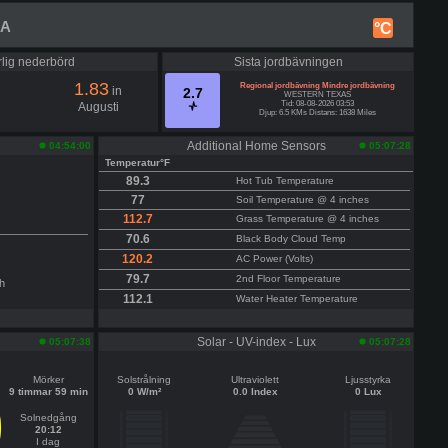
SA
°C
rlig nederbörd
Sista jordbävningen
1.83
Regional jordbävning Mindre jordbävning
in
2.7
WESTERN TEXAS
Tid: 08-08-2026 03:53
Augusti
Djup: 6.5 KMs Distans: 1638 Miles
Additional Home Sensors
04:54:00
05:07:28
Temperatur°F
89.3
Hot Tub Temperature
77
Soil Temperature @ 4 inches
112.7
Grass Temperature @ 4 inches
70.6
Black Body Cloud Temp
120.2
AC Power (Volts)
79.7
2nd Floor Temperature
h
112.1
Water Heater Temperature
Solar - UV-index - Lux
05:07:38
05:07:28
Mörker
Solstrålning
Ultraviolett
Ljusstyrka
9 timmar 59 min
0 W/m²
0.0 Index
0 Lux
Solnedgång
20:12
I dag