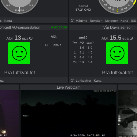
04
20
03
21
28.0
31.0
Azimut
|
02
22
57.2° ÖNÖ
01
23
27.5
31.5
s
- Karta
Måninfo
- Norrsken
- Meteorer
- Karta
- ISS
Officiell AQ-sensorstation
Vår Davis sensor
03:00:00
13
15.5
AQI
:
pm10
AQI:
epa
AQI:
epa
Tms
AQI
3
ug/m
13
pm25
3.6
3.9
1
4.1
4.5
3
4.4
4.8
24
5.9
6.4
Bra luftkvalitet
Bra luftkvalitet
rta
Luftkvalitet
- Karta
Live WebCam