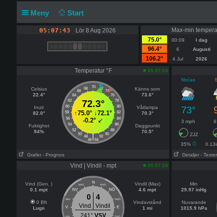
Meny
Start
05:07:43
Max-min tempera
Lör 8 Aug 2026
75.0°
00:09
I dag
96.4°
6
Augusti
106.2°
4 Jul
2026
Temperatur °F
05:07:28
Noćas
S
70
Celsius
68
72
Känns som
66
74
22.4°
73.6°
64
76
62
72.3°
78
60
80
Inuti
Våtlampa
73°
↑
75.0°
↓
72.1°
58
82
82.0°
70.3°
56
84
-0.2°
↙
3 mph
8
54
86
Fuktighet
Daggpunkt
52
88
94%
70.5°
50
90
ZJZ
|
48
92
46
94
35%
0.13
Grafer
- Prognos
Detaljer
- Texter
Vind | Vindil - mpt
05:07:28
N
Vind (Gen. )
Vindil (Max)
Min
NNV
NNÖ
0.1 mpt
NÖ
4.6 mpt
29.97 inHg
NV
0
4
VNV
ÖNÖ
0 Bft
Vindavstånd
Nuvarande
Vind
Vindil
V
E
Lugn
1 mi
1015.9 hPa
241°
VSV
VSV
ÖSÖ