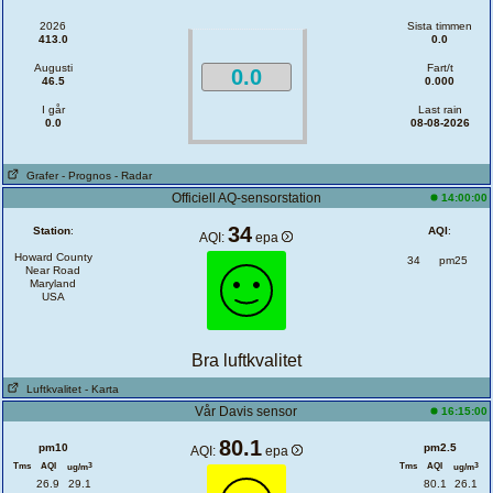
2026
Sista timmen
413.0
0.0
Augusti
Fart/t
0.0
46.5
0.000
I går
Last rain
0.0
08-08-2026
Grafer
- Prognos
- Radar
Officiell AQ-sensorstation
14:00:00
34
Station
:
AQI
:
AQI:
epa
Howard County
34
pm25
Near Road
Maryland
USA
Bra luftkvalitet
Luftkvalitet
- Karta
Vår Davis sensor
16:15:00
80.1
pm10
pm2.5
AQI:
epa
Tms
AQI
Tms
AQI
3
3
ug/m
ug/m
26.9
29.1
80.1
26.1