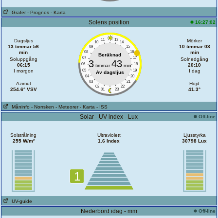
Grafer
- Prognos
- Karta
Solens position
16:27:02
11
13
Dagsljus
Mörker
10
14
13 timmar 56
10 timmar 03
09
15
min
08
16
min
Beräknad
07
17
Soluppgång
Solnedgång
3
43
06
18
06:15
20:10
timmar
min
I morgon
05
19
I dag
Av dagsljus
04
20
03
21
Azimut
Höjd
02
22
254.6° VSV
41.3°
01
23
Måninfo
- Norrsken
- Meteorer
- Karta
- ISS
Solar - UV-index - Lux
Off-line
Solstrålning
Ultraviolett
Ljusstyrka
255 W/m²
1.6 Index
30798 Lux
1
UV-guide
Nederbörd idag - mm
Off-line