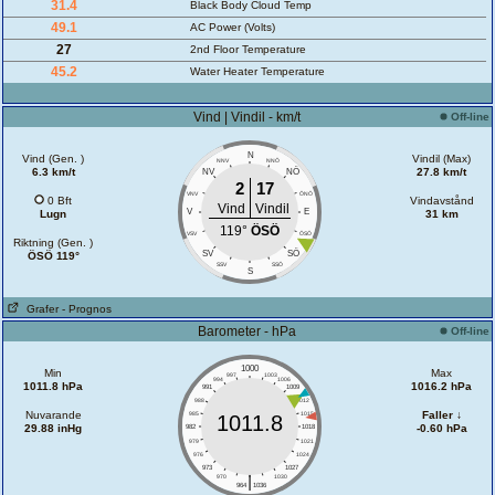
31.4
Black Body Cloud Temp
49.1
AC Power (Volts)
27
2nd Floor Temperature
45.2
Water Heater Temperature
Vind | Vindil - km/t
Off-line
N
Vind (Gen. )
Vindil (Max)
NNV
NNÖ
6.3 km/t
NÖ
27.8 km/t
NV
2
17
VNV
ÖNÖ
0 Bft
Vindavstånd
Vind
Vindil
V
E
Lugn
31 km
119°
ÖSÖ
VSV
ÖSÖ
Riktning (Gen. )
SÖ
SV
ÖSÖ 119°
SSV
SSÖ
S
Grafer
- Prognos
Barometer - hPa
Off-line
1000
Min
Max
997
1003
994
1006
1011.8 hPa
1016.2 hPa
991
1009
988
1012
Nuvarande
Faller ↓
985
1015
1011.8
29.88 inHg
-0.60 hPa
982
1018
979
1021
976
1024
973
1027
|
970
1030
964
1036