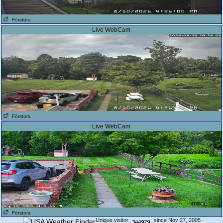
Förstora
Live WebCam
Förstora
Live WebCam
Förstora
Unique visitor
since Nov 27, 2005