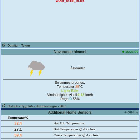
wufct_hr-HR_m.txt
Detaljer
- Texter
Nuvarande himmel
16:21:00
åskväder
En timmes prognos:
Temperatur
29
°C
Light Rain
Vindhastighet-Vindil
9-18
km/h
Regn
53%
Historik
- Flygplats
- Jordbävningar
- Blixt
Additional Home Sensors
Off-line
Temperatur°C
32.4
Hot Tub Temperature
27.1
Soil Temperature @ 4 inches
59.4
Grass Temperature @ 4 inches