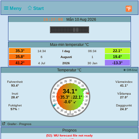
Meny
Start
°F
16:27:08
Mån 10 Aug 2026
Max-min temperatur °C
35.3°
22.1°
14:34
I dag
06:34
35.8°
19.4°
6
Augusti
1
41.2°
-13.3°
4 Jul
2026
30 Jan
Temperatur °C
Off-line
30
Fahrenheit
29
31
Värmeindex
28
32
93.4°
41.1°
27
33
26
34.1°
34
25
35
Inuti
Våtlampa
↑
35.3°
↓
22.1°
24
36
28.4°
27.0°
23
37
-0.6°
↙
22
38
Fuktighet
Daggpunkt
21
39
57% ↑
24.3°
20
40
|
19
41
18
42
Grafer
- Prognos
Prognos
(52): WU forecast file not ready