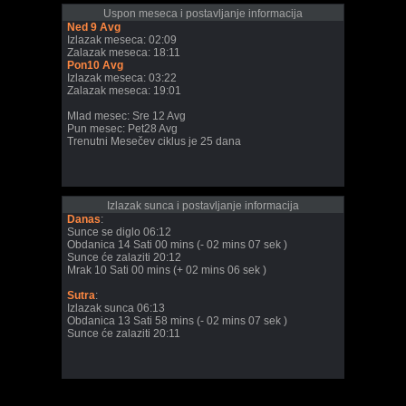
Uspon meseca i postavljanje informacija
Ned 9 Avg
Izlazak meseca: 02:09
Zalazak meseca: 18:11
Pon10 Avg
Izlazak meseca: 03:22
Zalazak meseca: 19:01
Mlad mesec: Sre 12 Avg
Pun mesec: Pet28 Avg
Trenutni Mesečev ciklus je 25 dana
Izlazak sunca i postavljanje informacija
Danas
:
Sunce se diglo 06:12
Obdanica 14 Sati 00 mins (- 02 mins 07 sek )
Sunce će zalaziti 20:12
Mrak 10 Sati 00 mins (+ 02 mins 06 sek )
Sutra
:
Izlazak sunca 06:13
Obdanica 13 Sati 58 mins (- 02 mins 07 sek )
Sunce će zalaziti 20:11