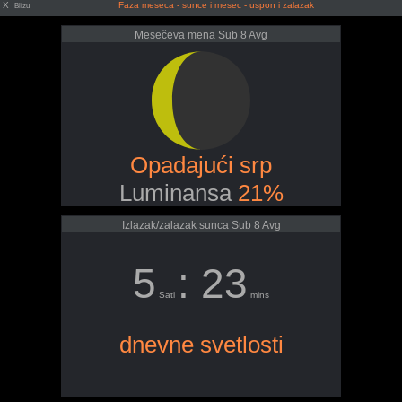
X
Faza meseca - sunce i mesec - uspon i zalazak
Blizu
Mesečeva mena Sub 8 Avg
Opadajući srp
Luminansa
21%
Izlazak/zalazak sunca Sub 8 Avg
5
: 23
Sati
mins
dnevne svetlosti